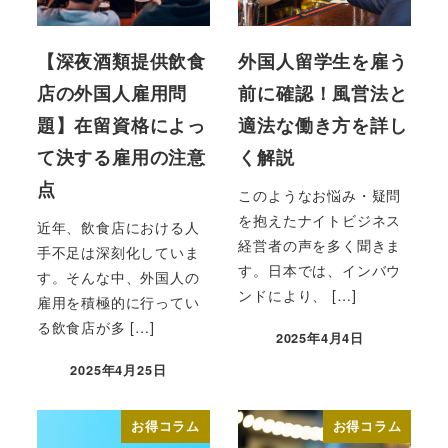
【深夜酒類提供飲食
外国人留学生を雇う
店の外国人雇用問
前に確認！風営法と
題】在留資格によっ
適法な働き方を詳し
て決する雇用の注意
く解説
点
このようなお悩み・疑問
を抱えたナイトビジネス
近年、飲食店における人
経営者の声を多く聞きま
手不足は深刻化していま
す。日本では、インバウ
す。そんな中、外国人の
ンドにより、 […]
雇用を積極的に行ってい
る飲食店が多 […]
2025年4月4日
投稿日
2025年4月25日
投稿日
お得コラム
お得コラム