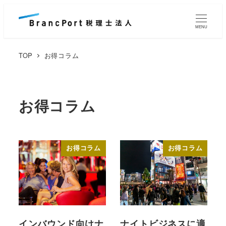
メ
イ
MENU
ン
コ
TOP
お得コラム
ン
テ
ン
お得コラム
ツ
へ
移
お得コラム
お得コラム
動
インバウンド向けナ
ナイトビジネスに適