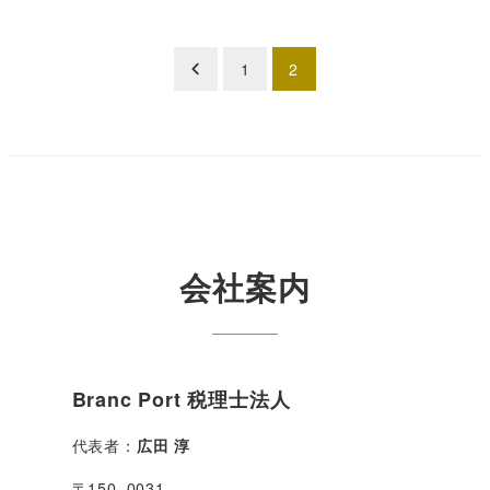
投
1
2
稿
の
ペ
ー
会社案内
ジ
送
り
Branc Port 税理士法人
代表者：
広田 淳
〒150−0031