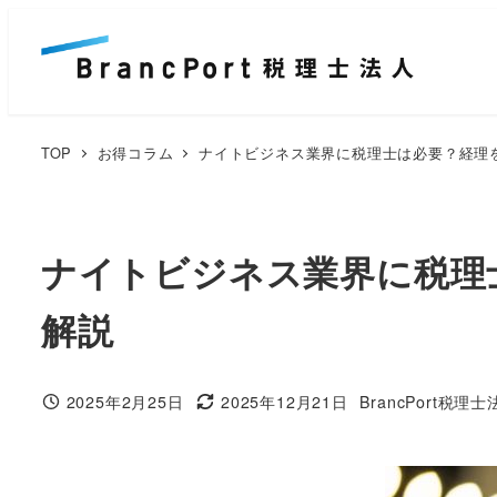
メ
イ
ン
コ
ン
TOP
お得コラム
ナイトビジネス業界に税理士は必要？経理
テ
ン
ツ
ナイトビジネス業界に税理
へ
移
解説
動
2025年2月25日
2025年12月21日
BrancPort税理
投稿日
更新日
著
者