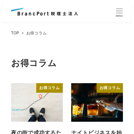
メ
イ
MENU
ン
コ
TOP
お得コラム
ン
テ
ン
お得コラム
ツ
へ
移
お得コラム
お得コラム
動
夜の街で成功するた
ナイトビジネスを始